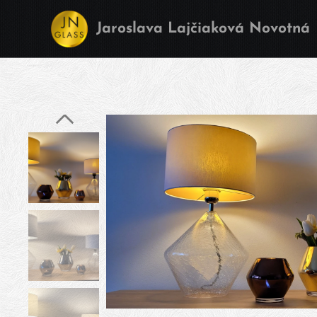
Jaroslava Lajčiaková Novotná