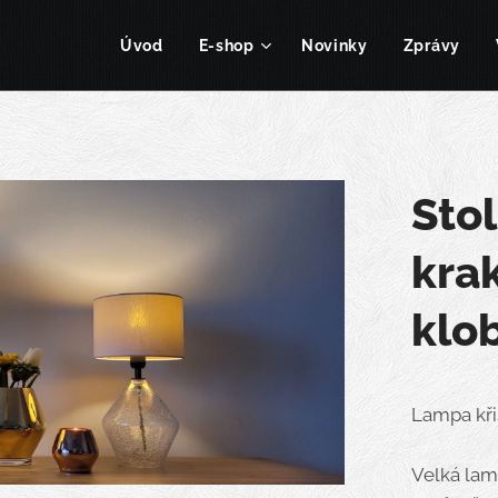
Úvod
E-shop
Novinky
Zprávy
Sto
krak
klo
Lampa kři
Velká la