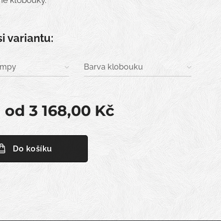
é klobouky.
si variantu:
lampy
Barva klobouku
a od
3 168,00
Kč
Do košíku