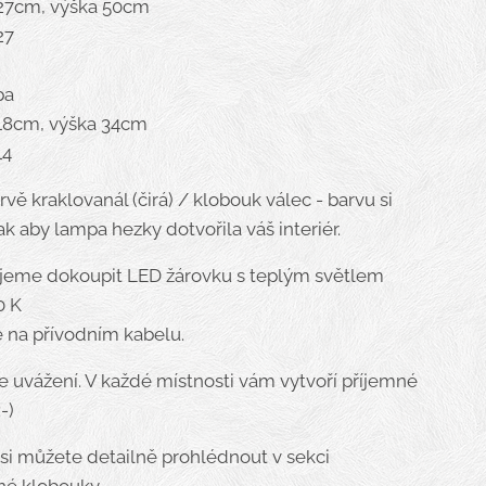
 27cm, výška 50cm
27
pa
18cm, výška 34cm
14
vě kraklovanál (čirá) / klobouk válec - barvu si
ak aby lampa hezky dotvořila váš interiér.
jeme dokoupit LED žárovku s teplým světlem
0 K
e na přívodním kabelu.
le uvážení. V každé místnosti vám vytvoří příjemné
-)
si můžete detailně prohlédnout v sekci