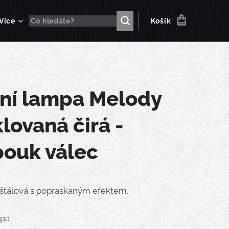
Více
Košík
lní lampa Melody
lovaná čirá -
bouk válec
šťálová s popraskaným efektem.
mpa