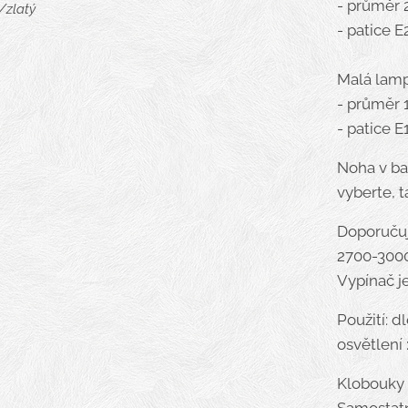
- průměr
ný, zlatý, bílý
stříbrný
stříbrný
o/zlatý
o/bílý
/zlatý
bílý
- patice E
o/bílý
Malá lam
- průměr 
- patice E
Noha v bar
vyberte, t
Doporuču
2700-300
Vypínač j
Použití: d
osvětlení :
Klobouky 