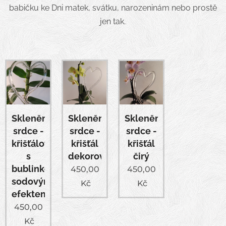
babičku ke Dni matek, svátku, narozeninám nebo prostě
jen tak.
.
Skleněné
Skleněné
Skleněné
srdce -
srdce -
srdce -
křišťálové
křišťál
křišťál
s
dekorovaný
čirý
bublinkovým
450,00
450,00
sodovým
Kč
Kč
efektem
450,00
Kč