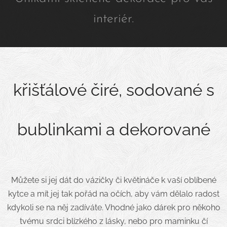
interiér.
křišťálové čiré, sodované s
bublinkami a dekorované
Můžete si jej dát do vázičky či květináče k vaší oblíbené
kytce a mít jej tak pořád na očích, aby vám dělalo radost
kdykoli se na něj zadíváte. Vhodné jako dárek pro někoho
tvému srdci blízkého z lásky, nebo pro maminku čí