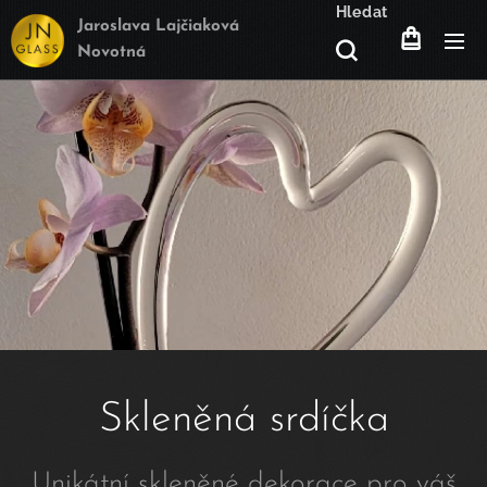
Hledat
Jaroslava Lajčiaková
Novotná
Skleněná srdíčka
Unikátní skleněné dekorace pro váš