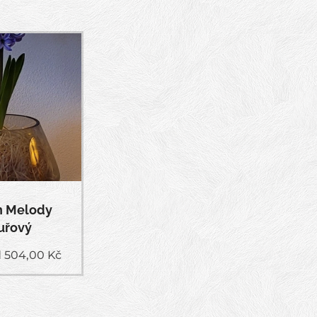
n Melody
uřový
d
504,00
Kč