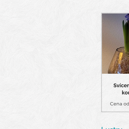
Svíce
ko
Cena o