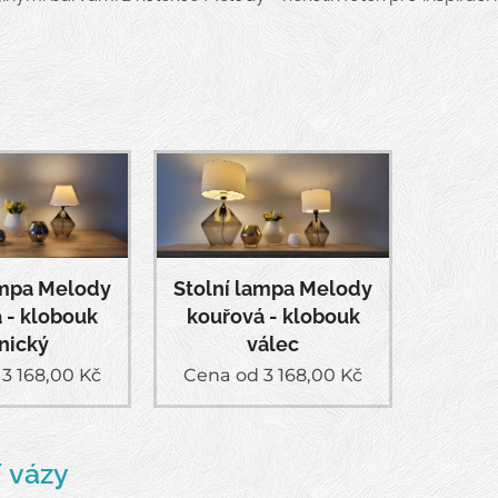
ampa Melody
Stolní lampa Melody
 - klobouk
kouřová - klobouk
nický
válec
d
3 168,00
Kč
Cena od
3 168,00
Kč
/ vázy