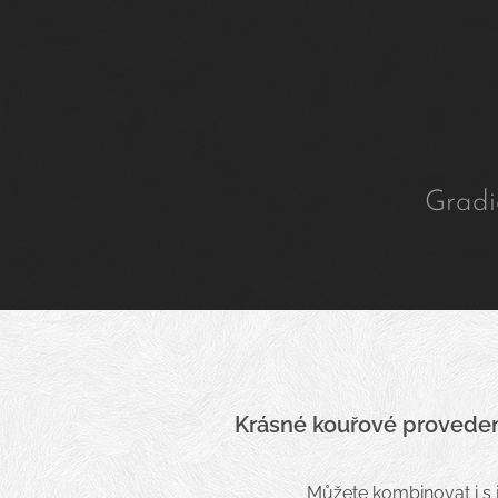
Gradi
Krásné kouřové provede
Můžete kombinovat i s j