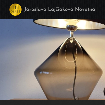
Jaroslava Lajčiaková Novotná