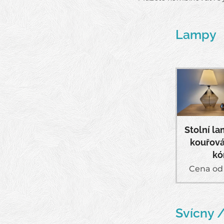
Lampy
Stolní l
kouřová
kó
Cena o
Svícny 