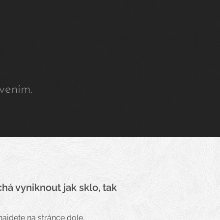
vením.
á vyniknout jak sklo, tak
najdete na stránce dole.