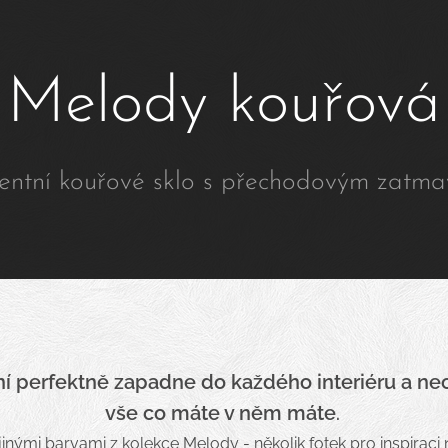
Melody kouřová
entní kouřové sklo s přechodovým zatma
ní
perfektně
zapadne do každého interiéru a nech
vše co máte v něm máte
.
inými barvami z kolekce Melody - několik fotek pro inspiraci 