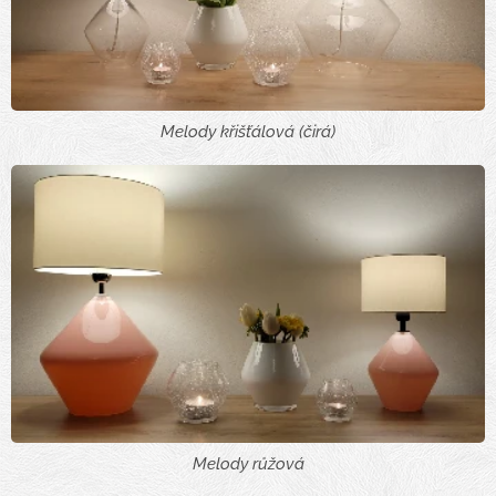
Melody křišťálová (čirá)
Melody růžová