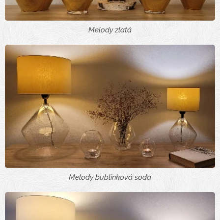
Melody zlatá
Melody bublinková soda