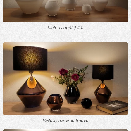
Melody opál (bílá)
Melody měděná tmavá