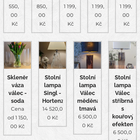
550,
850,
1 199,
1 199,
1 199,
00
00
00
00
00
Kč
Kč
Kč
Kč
Kč
Skleněná
Stolní
Stolní
Stolní
váza
lampa
lampa
lampa
válec -
Singl -
Válec
Válec
soda
Hortenzie
měděná
stříbrná
tmavá
s
Cena
14 520,0
kouřovým
6 500,0
od
1 150,
0
Kč
efektem
0
Kč
00
Kč
6 500,0