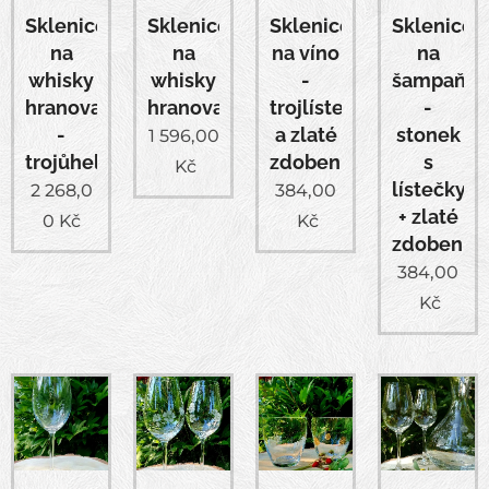
Sklenice
Sklenice
Sklenice
Sklenice
na
na
na víno
na
whisky
whisky
-
šampaňsk
hranovaná
hranovaná
trojlístek
-
-
a zlaté
stonek
1 596,00
trojůhelníky
zdobení
s
Kč
lístečky
2 268,0
384,00
+ zlaté
0
Kč
Kč
zdobení
384,00
Kč