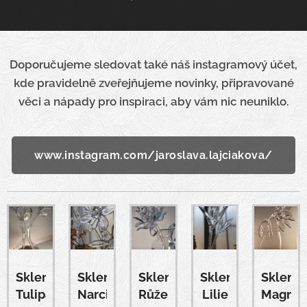
Doporučujeme sledovat také náš instagramový účet,
kde pravidelně zveřejňujeme novinky, připravované
věci a nápady pro inspiraci, aby vám nic neuniklo.
www.instagram.com/jaroslava.lajciakova/
Skleněný
Skleněný
Skleněná
Skleněná
Skleně
Tulipán
Narcis
Růže
Lilie
Magnól