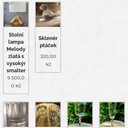
Stolní
Skleněný
lampa
ptáček
Melody
zlatá s
320,00
vysokým
Kč
smaltem
9 500,0
0
Kč