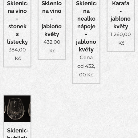
Sklenice
Sklenice
Sklenice
Karafa
na víno
na víno
na
-
-
-
nealko
jabloňové
stonek
jabloňové
nápoje
květy
s
květy
-
1 260,00
lístečky
jabloňové
432,00
Kč
květy
384,00
Kč
Cena
Kč
od
432,
00
Kč
Sklenice