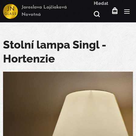
Hledat
Jaroslava Lajčiaková
Novotná
Stolní lampa Singl -
Hortenzie