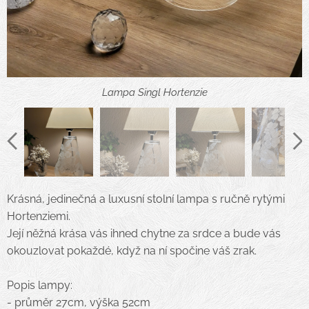
Lampa Singl Hortenzie
Lampa Singl Hortenzie
Lampa Singl Hortenzie
Lampa Singl Hortenzie
Krásná, jedinečná a luxusní stolní lampa s ručně rytými
Hortenziemi.
Její něžná krása vás ihned chytne za srdce a bude vás
okouzlovat pokaždé, když na ní spočine váš zrak.
Popis lampy:
- průměr 27cm, výška 52cm