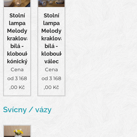
Stolní
Stolní
lampa
lampa
Melody
Melody
kraklovaná
kraklovaná
bílá -
bílá -
klobouk
klobouk
kónický
válec
Cena
Cena
od
3 168
od
3 168
,00
Kč
,00
Kč
Sv
ícny / vázy