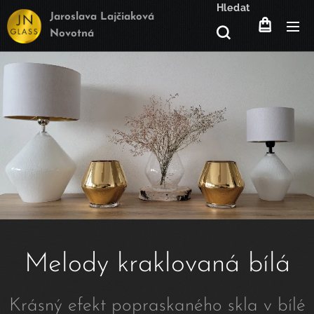
Hledat
Jaroslava Lajčiaková
Novotná
Melody kraklovaná bílá
Krásný efekt popraskaného skla v bílé