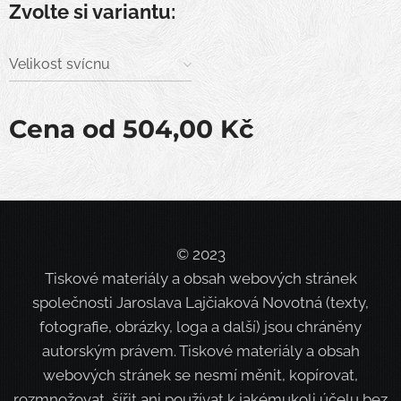
Zvolte si variantu:
Velikost svícnu
Cena od
504,00
Kč
© 2023
Tiskové materiály a obsah webových stránek
společnosti Jaroslava Lajčiaková Novotná (texty,
fotografie, obrázky, loga a další) jsou chráněny
autorským právem. Tiskové materiály a obsah
webových stránek se nesmí měnit, kopírovat,
rozmnožovat, šířit ani používat k jakémukoli účelu bez