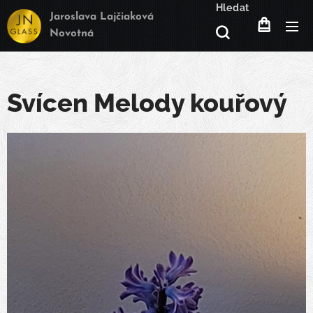
Hledat
Jaroslava Lajčiaková
Novotná
Svícen Melody kouřový