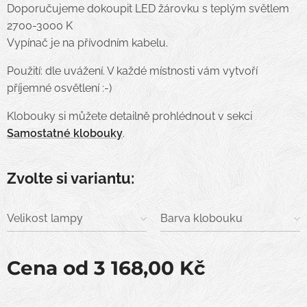
Doporučujeme dokoupit LED žárovku s teplým světlem
2700-3000 K
Vypínač je na přívodním kabelu.
Použití: dle uvážení. V každé místnosti vám vytvoří
příjemné osvětlení :-)
bílo/stříbrný, zlatý, bílý
černo/zlatý, stříbrný
Klobouky si můžete detailně prohlédnout v sekci
Samostatné klobouky
.
Zvolte si variantu:
Velikost lampy
Barva klobouku
Cena od
3 168,00
Kč