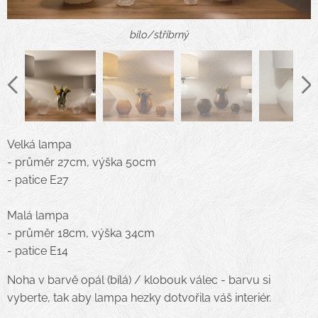
bílo/stříbrný
bílo/zlatý
černo/stříbrný
modro/bílý
černo/zlatý
bílý
Velká lampa
- průměr 27cm, výška 50cm
- patice E27
Malá lampa
- průměr 18cm, výška 34cm
- patice E14
Noha v barvě opál (bílá) / klobouk válec - barvu si
vyberte, tak aby lampa hezky dotvořila váš interiér.