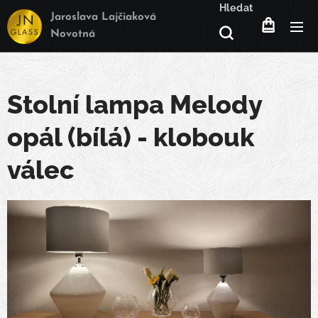
Hledat
Jaroslava Lajčiaková
Novotná
Stolní lampa Melody
opál (bílá) - klobouk
válec