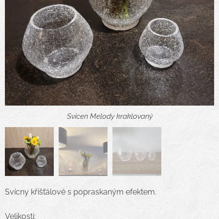
MEloday kraklovaná
Svícen Melody kraklovaný
Svícen Melody kraklovaný
Svícny křišťálové s popraskaným efektem.
Velikosti: