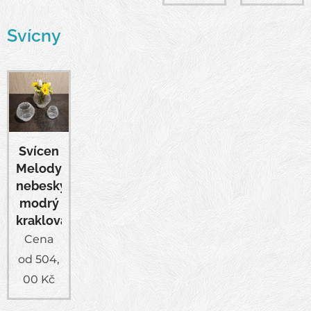
Svícny
Svícen
Melody
nebesky
modrý
kraklovaný
Cena
od
504,
00
Kč