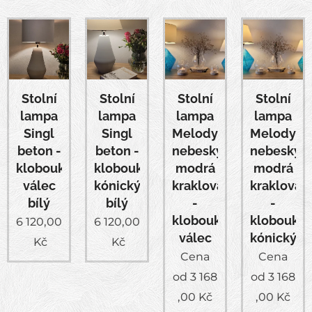
Stolní
Stolní
Stolní
Stolní
lampa
lampa
lampa
lampa
Singl
Singl
Melody
Melody
beton -
beton -
nebesky
nebesky
klobouk
klobouk
modrá
modrá
válec
kónický
kraklovaná
kraklovan
bílý
bílý
-
-
klobouk
klobouk
6 120,00
6 120,00
válec
kónický
Kč
Kč
Cena
Cena
od
3 168
od
3 168
,00
Kč
,00
Kč