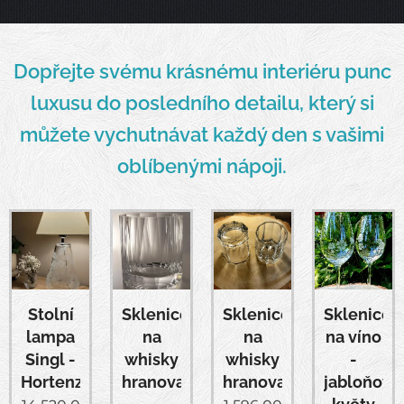
Dopřejte svému krásnému interiéru punc
luxusu do posledního detailu, který si
můžete vychutnávat každý den s vašimi
oblíbenými nápoji.
Stolní
Sklenice
Sklenice
Sklenice
lampa
na
na
na víno
Singl -
whisky
whisky
-
Hortenzie
hranovaná
hranovaná
jabloňové