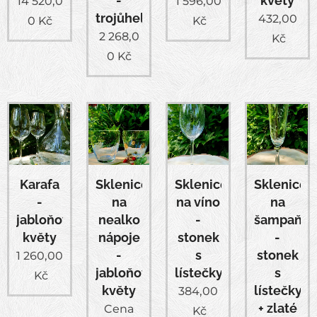
-
květy
14 520,0
1 596,00
trojůhelníky
432,00
0
Kč
Kč
2 268,0
Kč
0
Kč
Karafa
Sklenice
Sklenice
Sklenice
-
na
na víno
na
jabloňové
nealko
-
šampaňsk
květy
nápoje
stonek
-
-
s
stonek
1 260,00
jabloňové
lístečky
s
Kč
květy
lístečky
384,00
+ zlaté
Cena
Kč