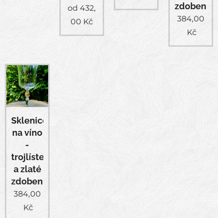
zdobení
od
432,
384,00
00
Kč
Kč
Sklenice
na víno
-
trojlístek
a zlaté
zdobení
384,00
Kč