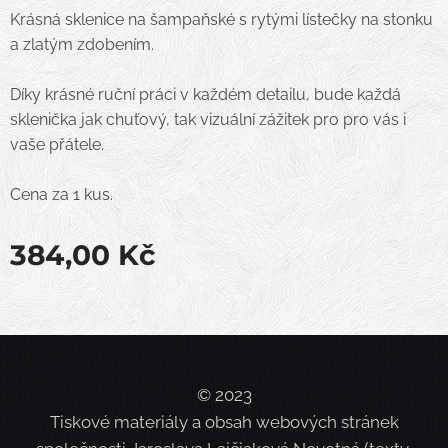
Krásná sklenice na šampaňské s rytými lístečky na stonku
a zlatým zdobením.
Díky krásné ruční práci v každém detailu, bude každá
sklenička jak chuťový, tak vizuální zážitek pro pro vás i
vaše přátele.
Cena za 1 kus.
384,00
Kč
© 2023
Tiskové materiály a obsah webových stránek