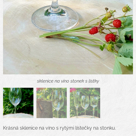
sklenice stonek s lístky
sklenice na víno stonek s lístky
sklenice na víno stonek s lístky
Krásná sklenice na víno s rytými lístečky na stonku.