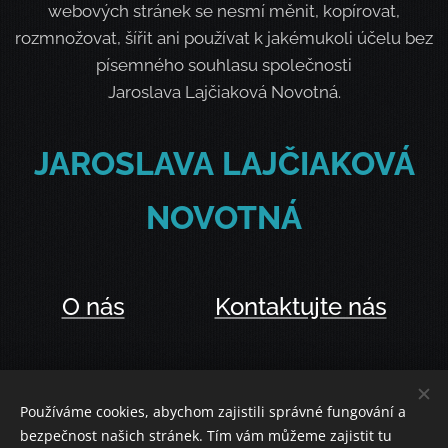
webových stránek se nesmí měnit, kopírovat,
rozmnožovat, šířit ani používat k jakémukoli účelu bez
písemného souhlasu společnosti
Jaroslava Lajčiaková Novotná.
JAROSLAVA
LAJČIAKOVÁ
NOVOTNÁ
O nás
Kontaktujte nás
Používáme cookies, abychom zajistili správné fungování a
bezpečnost našich stránek. Tím vám můžeme zajistit tu
Vytvořeno službou
Webnode
Cookies