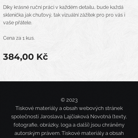
Díky krásné ruční práci v každém detailu, bude každá
sklenička jak chuťový, tak vizuální zážitek pro pro vás i
vaše přátele.
Cena za 1 kus.
384,00
Kč
© 2023
Tiskové materiály a obsah webových stránek
společnosti Jaroslava Lajčiaková Novotná (texty,
fotografie, obrázky, loga a další) jsou chráněny
autorským právem. Tiskové materiály a obsah