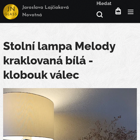
Hledat
Jaroslava Lajčiaková
Novotná
Stolní lampa Melody
kraklovaná bílá -
klobouk válec