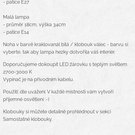
- patice E27
Malá lampa
- průměr 18cm, výška 34cm
- patice E14
Noha v barvě kraklovanál bílá / klobouk válec - barvu si
vyberte, tak aby lampa hezky dotvořila váš interiér.
Doporučujeme dokoupit LED žárovku s teplým světlem
2700-3000 K
Vypínač je na přívodním kabelu.
Použití: dle uvážení. V každé místnosti vám vytvoří
příjemné osvětlení :-)
Klobouky si můžete detailně prohlédnout v sekci
Samostatné klobouky.