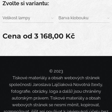
Zvolte si variantu:
Velikost lampy
Barva klobouku
Cena od
3 168,00
Kč
© 2023
Tiskové materiály a obsah webových stránek
společnosti Jaroslava Lajčiaková Novotná (texty,
fotografie, obrázky, loga a další) jsou chráněny
autorským právem. Tiskové materiály a obsah
webových stránek se nesmí měnit, kopírovat,
rozmnožovat, šířit ani používat k jakémukoli účelu bez