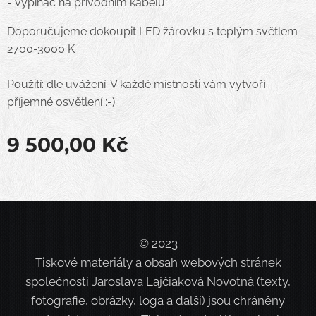
- vypínač na přívodním kabelu
Doporučujeme dokoupit LED žárovku s teplým světlem
2700-3000 K
Použití: dle uvážení. V každé místnosti vám vytvoří
příjemné osvětlení :-)
9 500,00
Kč
© 2023
Tiskové materiály a obsah webových stránek
společnosti Jaroslava Lajčiaková Novotná (texty,
fotografie, obrázky, loga a další) jsou chráněny